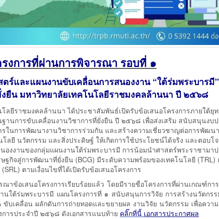
รงการที่ผ่านการพิจารณา รอบที่ ๑
ตร์และแผนงานขับเคลื่อนการสนองงาน “ใต้ร่มพระบารมี”
ยั่งยืน มหาวิทยาลัยเทคโนโลยีราชมงคลล้านนา ปี ๒๕๖๘
โลยีราชมงคลล้านนา ได้ประชาสัมพันธ์เปิดรับข้อเสนอโครงการภายใต้ยุ
นการขับเคลื่อนงานวิชาการที่ยั่งยืน ปี ๒๕๖๘ เพื่อส่งเสริม สนับสนุนง
าการในการพัฒนางานวิชาการร่วมกัน และสร้างความเชี่ยวชาญต่อการพัฒน
คโนโลยี นวัตกรรม และสิ่งประดิษฐ์ ให้เกิดการใช้ประโยชน์ได้จริง และตอบโจท
การสนองงานของกลุ่มแผนงานใต้ร่มพระบารมี การน้อมนำศาสตร์พระราชามาปร
ษฐกิจสู่การพัฒนาที่ยั่งยืน (BCG) มีระดับความพร้อมของเทคโนโลยี (TRL)
SRL) ตามเงื่อนไขที่ได้เปิดรับข้อเสนอโครงการ
รณาข้อเสนอโครงการเรียบร้อยแล้ว โดยมีรายชื่อโครงการที่ผ่านเกณฑ์กา
นใต้ร่มพระบารมี แผนโครงการที่ ๑ สนับสนุนการวิจัย การสร้างนวัตกรร
 ขับเคลื่อน ผลักดันการถ่ายทอดและขยายผล งานวิจัย นวัตกรรม เพื่อความยั
รงการประจำปี ๒๕๖๘ ดังเอกสารแนบท้าย
คลิ๊กที่นี้
เอกสารประกาศผล