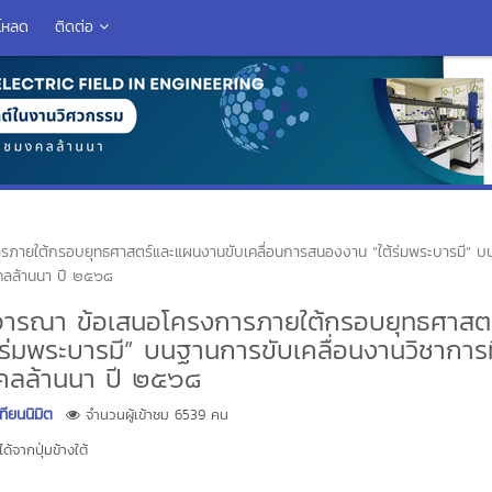
โหลด
ติดต่อ
ารภายใต้กรอบยุทธศาสตร์และแผนงานขับเคลื่อนการสนองงาน “ใต้ร่มพระบารมี” 
มงคลล้านนา ปี ๒๕๖๘
พิจารณา ข้อเสนอโครงการภายใต้กรอบยุทธศาสต
่มพระบารมี” บนฐานการขับเคลื่อนงานวิชาการที
งคลล้านนา ปี ๒๕๖๘
ียนนิมิต
จำนวนผู้เข้าชม 6539 คน
้จากปุ่มข้างใต้