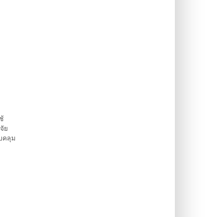
ช้
จัย
บคลุม