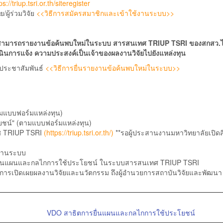
ps://triup.tsri.or.th/siteregister
ผู้ร่วมวิจัย
<<วิธีการสมัครสมาชิกและเข้าใช้งานระบบ>>
บใหม่ สามารถรายงานข้อค้นพบใหม่ในระบบ สารสนเทศ TRIUP TSRI ของสกสว.ไ
เนินการแจ้ง ความประสงค์เป็นเจ้าของผลงานวิจัยไปยังแหล่งทุน
ประชาสัมพันธ์
<<วิธีการยื่นรายงานข้อค้นพบใหม่ในระบบ>>
ามแบบฟอร์มแหล่งทุน)
ชน์" (ตามแบบฟอร์มแหล่งทุน)
ศ TRIUP TSRI
(
https://triup.tsri.or.th/
)
**รอผู้ประสานงานมหาวิทยาลัยเปิดสิ
้งานระบบ
2) ยื่นแผนและกลไกการใช้ประโยชน์ ในระบบสารสนเทศ TRIUP TSRI
านการเปิดเผยผลงานวิจัยและนวัตกรรม ถึงผู้อำนวยการสถาบันวิจัยและพัฒนา
VDO สาธิตการยื่นแผนและกลไกการใช้ประโยชน์